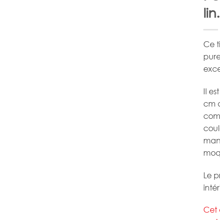
lin
Ce t
pure
exce
Il e
cm d
comm
coul
mani
moq
Le p
intér
Cet 