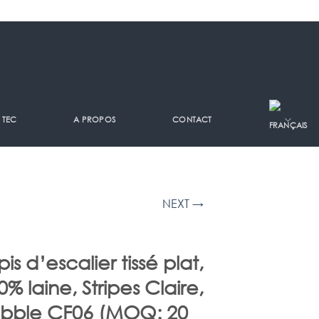
 TEC
A PROPOS
CONTACT
NEXT →
pis d’escalier tissé plat,
0% laine, Stripes Claire,
bble CF06 (MOQ: 20