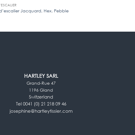
D'ESCALIER
TAPIS D'ESCALIER
Tapis d’escalier, tI
 d’escalier Jacquard, Hex. Pebble
Rouge (MOQ: 20 lin.
HARTLEY SARL
Grand-Rue 47
1196 Gland
Switzerland
Tel 0041 (0) 21 218 09 46
josephine@hartleytissier.com