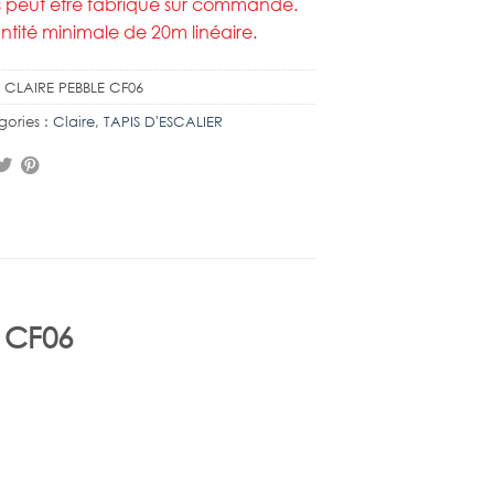
 peut être fabriqué sur commande.
tité minimale de 20m linéaire.
:
CLAIRE PEBBLE CF06
gories :
Claire
,
TAPIS D'ESCALIER
e CF06