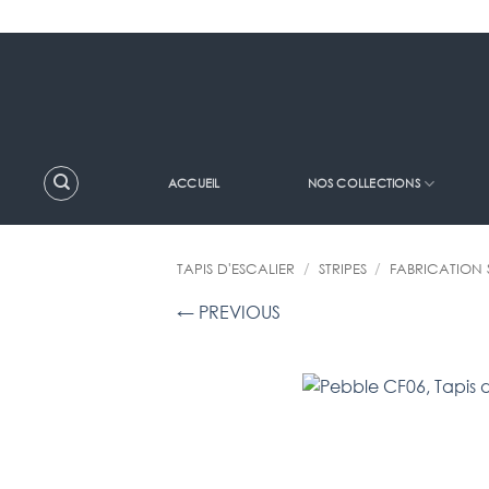
Passer
au
contenu
ACCUEIL
NOS COLLECTIONS
TAPIS D'ESCALIER
/
STRIPES
/
FABRICATION 
← PREVIOUS