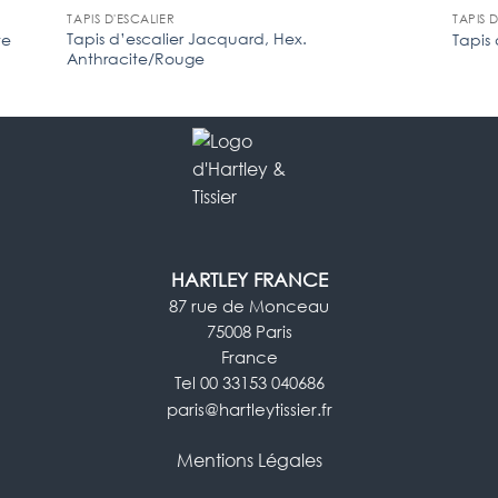
TAPIS D'ESCALIER
TAPIS 
Tapis d’escalier Jacquard, Hex.
te
Tapis
Anthracite/Rouge
HARTLEY FRANCE
87 rue de Monceau
75008 Paris
France
Tel 00 33153 040686
paris@hartleytissier.fr
Mentions Légales