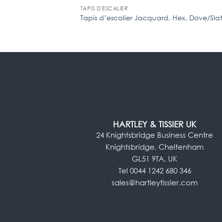
TAPIS D'ESCALIER
Tapis d’escalier Jacquard, Hex. Dove/Sla
HARTLEY & TISSIER UK
24 Knightsbridge Business Centre
Knightsbridge, Cheltenham
GL51 9TA, UK
Tel 0044 1242 680 346
sales@hartleytissier.com