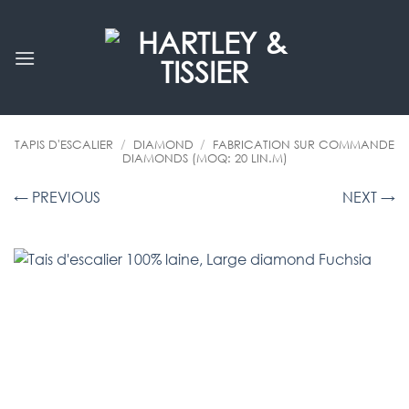
Passer
au
contenu
TAPIS D'ESCALIER
/
DIAMOND
/
FABRICATION SUR COMMANDE
DIAMONDS (MOQ: 20 LIN.M)
← PREVIOUS
NEXT →