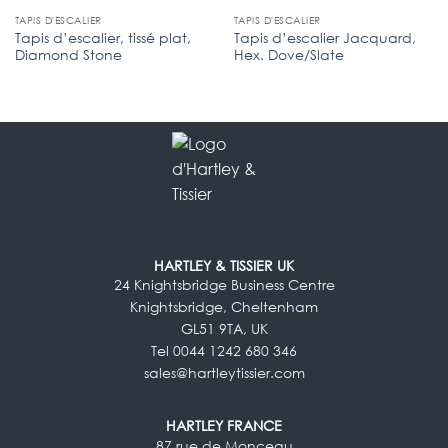
TAPIS D'ESCALIER
TAPIS D'ESCALIER
Tapis d’escalier, tissé plat,
Tapis d’escalier Jacquard,
Diamond Stone
Hex. Dove/Slate
HARTLEY & TISSIER UK
24 Knightsbridge Business Centre
Knightsbridge, Cheltenham
GL51 9TA, UK
Tel 0044 1242 680 346
sales@hartleytissier.com
HARTLEY FRANCE
87 rue de Monceau