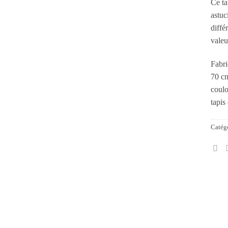
Ce ta
astuc
diffé
valeu
Fabri
70 cm
coulo
tapis
Catégo