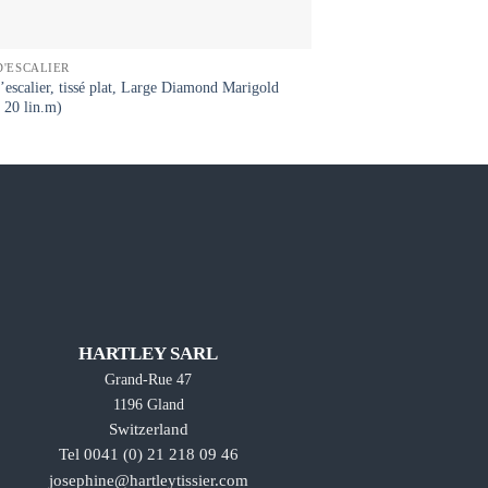
D'ESCALIER
TAPIS D'ESCALIER
’escalier, tissé plat, Large Diamond Marigold
Tapis d’escalier, tissé p
20 lin.m)
HARTLEY SARL
Grand-Rue 47
1196 Gland
Switzerland
Tel 0041 (0) 21 218 09 46
josephine@hartleytissier.com