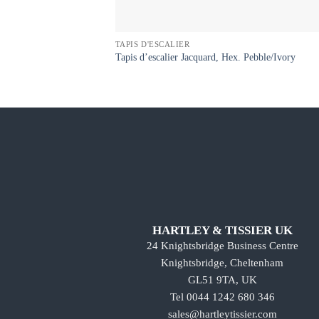
TAPIS D'ESCALIER
Tapis d’escalier Jacquard, Hex. Pebble/Ivory
HARTLEY & TISSIER UK
24 Knightsbridge Business Centre
Knightsbridge, Cheltenham
GL51 9TA, UK
Tel 0044 1242 680 346
sales@hartleytissier.com