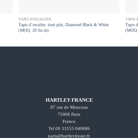
TAPIS D'ESCALIER
TAPIS 
Tapis d’escalier, tissé plat, Diamond Black & White
Tapis d
(MOQ: 20 lin.m)
(MOQ: 
HARTLEY FRANCE
87 rue de Monceau
75008 Paris
France
Tel 00 33153 040686
paris@hartleytissier.fr