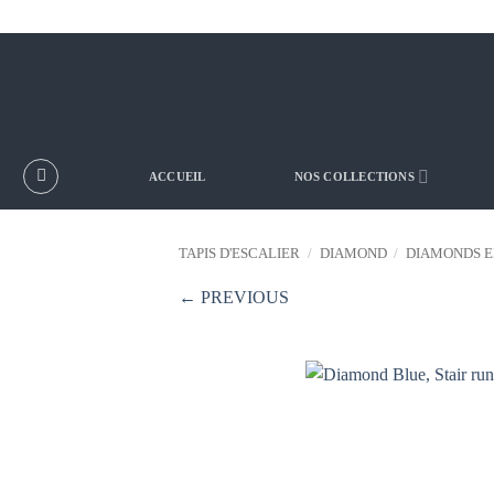
Passer
au
contenu
ACCUEIL
NOS COLLECTIONS
TAPIS D'ESCALIER
/
DIAMOND
/
DIAMONDS E
← PREVIOUS