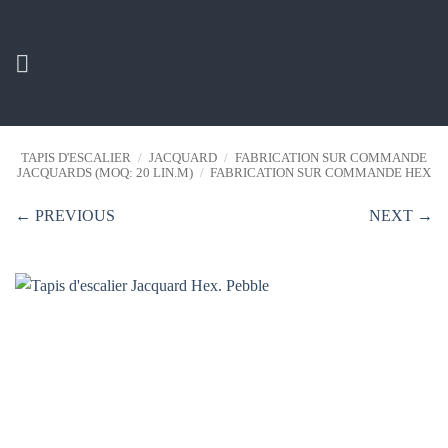
Passer
au
contenu
TAPIS D'ESCALIER
/
JACQUARD
/
FABRICATION SUR COMMANDE
JACQUARDS (MOQ: 20 LIN.M)
/
FABRICATION SUR COMMANDE HEX
← PREVIOUS
NEXT →