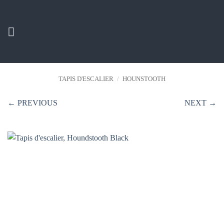
Passer
au
contenu
TAPIS D'ESCALIER
/
HOUNSTOOTH
← PREVIOUS
NEXT →