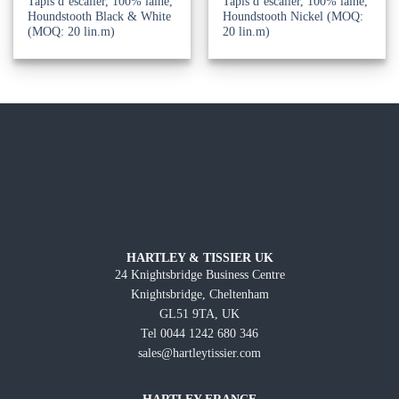
Tapis d’escalier, 100% laine,
Tapis d’escalier, 100% laine,
Houndstooth Black & White
Houndstooth Nickel (MOQ:
(MOQ: 20 lin.m)
20 lin.m)
HARTLEY & TISSIER UK
24 Knightsbridge Business Centre
Knightsbridge, Cheltenham
GL51 9TA, UK
Tel 0044 1242 680 346
sales@hartleytissier.com
HARTLEY FRANCE