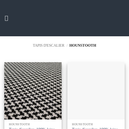
Passer
au
contenu
TAPIS D'ESCALIER
/
HOUNSTOOTH
HOUNSTOOTH
HOUNSTOOTH