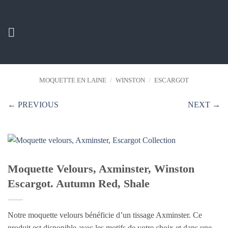
Passer
au
contenu
MOQUETTE EN LAINE
/
WINSTON
/
ESCARGOT
← PREVIOUS
NEXT →
Moquette Velours, Axminster, Winston
Escargot. Autumn Red, Shale
Notre moquette velours bénéficie d’un tissage Axminster. Ce
produit est disponible avec les motifs de votre choix et dans une