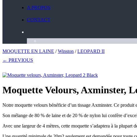
A PROPOS
CONTACT
MOQUETTE EN LAINE
/
Winston
/
LEOPARD II
← PREVIOUS
Moquette Velours, Axminster, L
Notre moquette velours bénéficie d’un tissage Axminster. Ce produit e
Son mélange de 80 % de laine et de 20 % de nylon lui confère d’excelle
Avec une largeur de 4 mètres, cette moquette s’adaptera à la plupart de
Une quantité minimale de 20m2 seulement est demandée pour toute