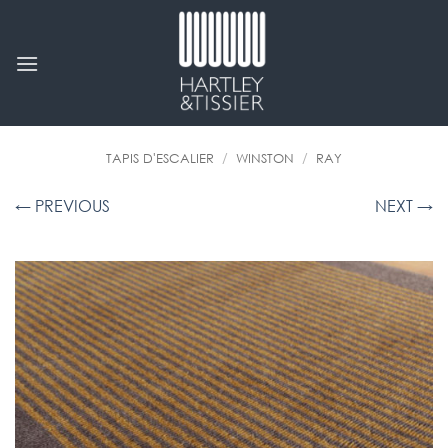
Passer
au
contenu
TAPIS D'ESCALIER
/
WINSTON
/
RAY
← PREVIOUS
NEXT →