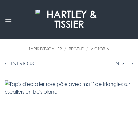
Passer
au
contenu
TAPIS D'ESCALIER
/
REGENT
/
VICTORIA
← PREVIOUS
NEXT →