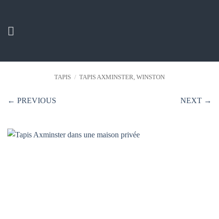
Passer
au
contenu
TAPIS
/
TAPIS AXMINSTER, WINSTON
← PREVIOUS
NEXT →