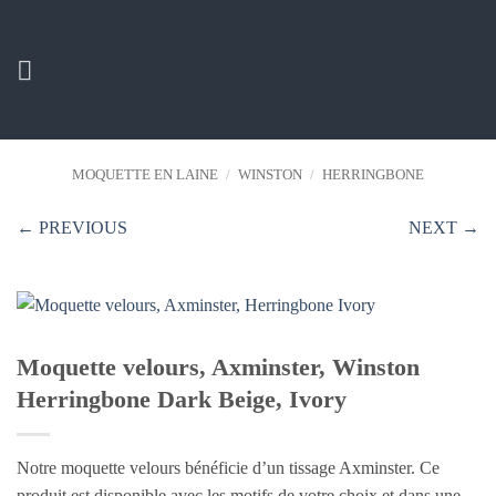
Passer
au
contenu
MOQUETTE EN LAINE
/
WINSTON
/
HERRINGBONE
← PREVIOUS
NEXT →
Moquette velours, Axminster, Winston
Herringbone Dark Beige, Ivory
Notre moquette velours bénéficie d’un tissage Axminster. Ce
produit est disponible avec les motifs de votre choix et dans une