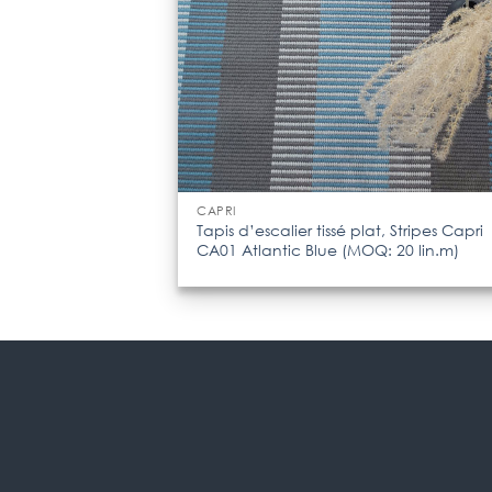
CAPRI
Tapis d’escalier tissé plat, Stripes Capri
CA01 Atlantic Blue (MOQ: 20 lin.m)